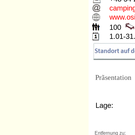
camping
www.osi
100
1.01-31
Prãsentation
Lage:
Entfernung zu: