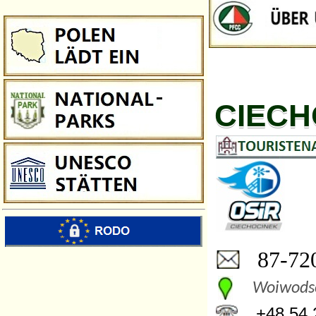
CIECH
87-720
Woiwodsc
+48 54 