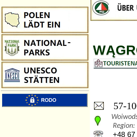
WĄGR
57-100
Woiwods
Region:
+48 67 