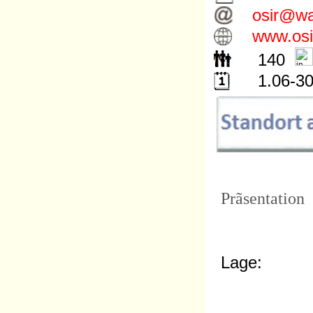
osir@wa
www.osi
140
1.06-30
Prãsentation
Lage: