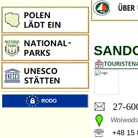
SAND
27-600
Woiwodsc
+48 15 