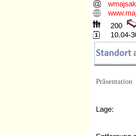
wmajsak
www.maj
200
10.04-30
Prãsentation
Lage: