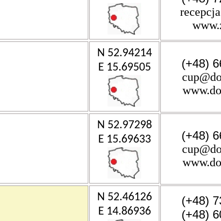
recepcj
www.z
N 52.94214
(+48) 6
E 15.69505
cup@dob
www.do
N 52.97298
(+48) 6
E 15.69633
cup@dob
www.do
N 52.46126
(+48) 7
E 14.86936
(+48) 6