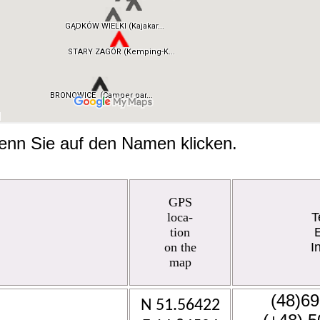
 wenn Sie auf den Namen klicken.
GPS
loca-
T
tion
E
on the
I
map
(48)69
N 51.56422