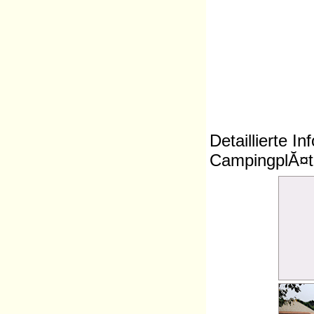
Detaillierte I
CampingplĂ¤tz