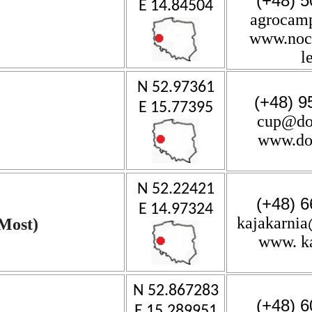
(+48) 5
E 14.84504
agrocam
www.nocl
l
N 52.97361
(+48) 9
E 15.77395
cup@dob
www.do
N 52.22421
(+48) 6
E 14.97324
kajakarnia
Most)
www. ka
N 52.867283
(+48) 6
E 15.289951