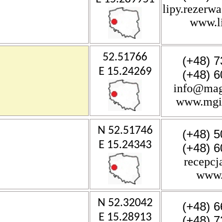
lipy.rezer
www.l
52.51766
(+48) 7
E 15.24269
(+48) 6
info@mag
www.mgic
N 52.51746
(+48) 5
E 15.24343
(+48) 6
recepcj
www.
N 52.32042
(+48) 6
E 15.28913
(+48) 7