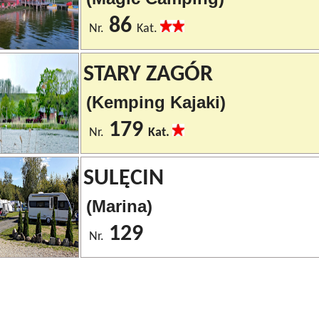
86
Nr.
Kat.
STARY ZAGÓR
(Kemping Kajaki)
179
Nr.
Kat.
SULĘCIN
(Marina)
129
Nr.