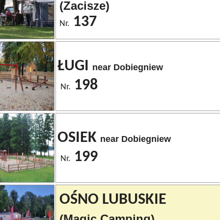
(Zacisze)
137
Nr.
ŁUGI
near Dobiegniew
198
Nr.
OSIEK
near Dobiegniew
199
Nr.
OŚNO LUBUSKIE
(Magic Camping)