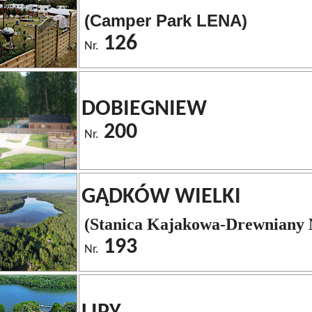
(Camper Park LENA)
126
Nr.
DOBIEGNIEW
200
Nr.
GĄDKÓW WIELKI
(Stanica Kajakowa-Drewniany 
193
Nr.