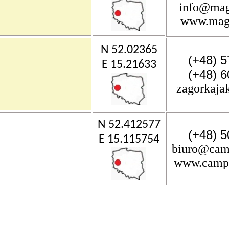
info@mag
www.magi
N 52.02365
(+48) 5
E 15.21633
(+48) 6
zagorkaja
N 52.412577
(+48) 5
E 15.115754
biuro@cam
www.campi