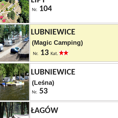
LIPY
104
Nr.
LUBNIEWICE
(Magic Camping)
13
Nr.
Kat.
LUBNIEWICE
(Leśna)
53
Nr.
ŁAGÓW