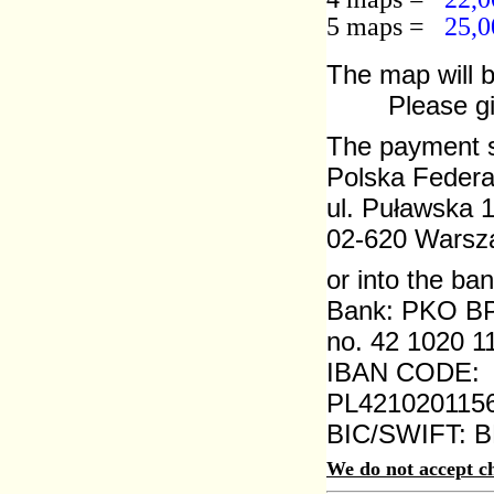
5 maps =
25,0
The map will b
Please gi
The payment s
Polska Federa
ul. Puławska 1
02-620 Warsz
or into the ba
Bank: PKO B
no. 42 1020 1
IBAN CODE:
PL421020115
BIC/SWIFT:
We do not accept c