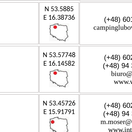
N 53.5885
E 16.38736
(+48) 60
campinglubo
N 53.57748
(+48) 60
E 16.14582
(+48) 94
biuro@
www.w
N 53.45726
(+48) 60
E 15.91791
(+48) 94
m.moser@i
www.int