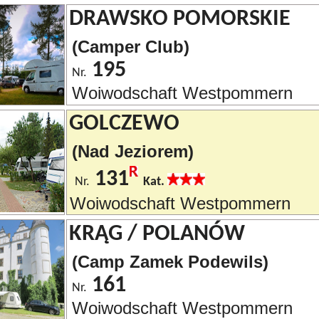
DRAWSKO POMORSKIE
(Camper Club)
195
Nr.
Woiwodschaft Westpommern
GOLCZEWO
(Nad Jeziorem)
131
Nr.
Kat.
Woiwodschaft Westpommern
KRĄG / POLANÓW
(Camp Zamek Podewils)
161
Nr.
Woiwodschaft Westpommern