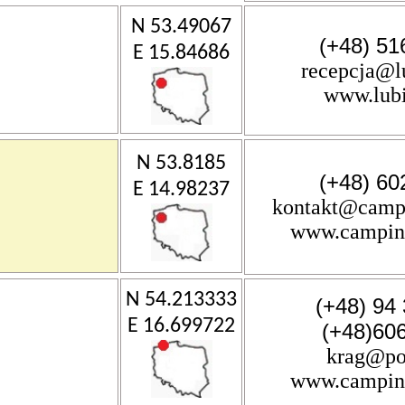
N 53.49067
(+48) 51
E 15.84686
recepcja@lu
www.lubi
N 53.8185
(+48) 60
E 14.98237
kontakt@camp
www.campin
N 54.213333
(+48) 94
E 16.699722
(+48)60
krag@po
www.camping