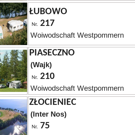
ŁUBOWO
217
Nr.
Woiwodschaft Westpommern
PIASECZNO
(Wajk)
210
Nr.
Woiwodschaft Westpommern
ZŁOCIENIEC
(Inter Nos)
75
Nr.