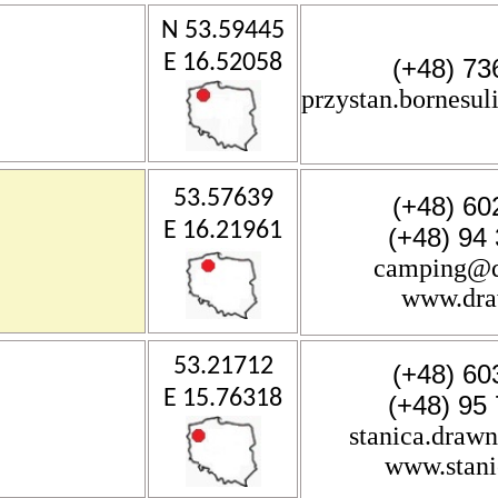
N 53.59445
E 16.52058
(+48) 73
przystan.bornes
53.57639
(+48) 60
E 16.21961
(+48) 94
camping@d
www.dra
53.21712
(+48) 60
E 15.76318
(+48) 95
stanica.dra
www.stani