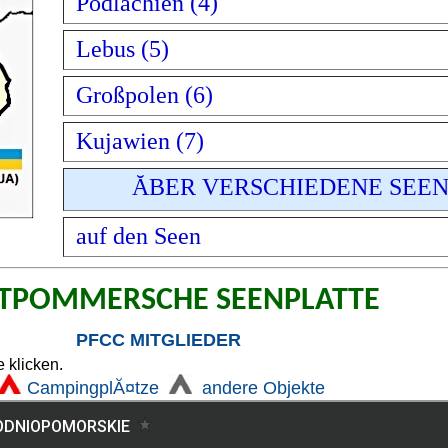
Podlachien (4)
Lebus (5)
Großpolen (6)
Kujawien (7)
ĂBER VERSCHIEDENE SEE
auf den Seen
TPOMMERSCHE SEENPLATTE
PFCC MITGLIEDER
 klicken.
CampingplĂ¤tze
andere Objekte