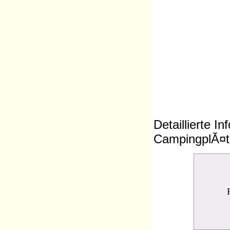
Detaillierte 
CampingplĂ¤tz