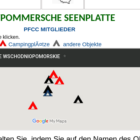
TPOMMERSCHE SEENPLATTE
PFCC MITGLIEDER
 klicken.
CampingplĂ¤tze
andere Objekte
halten Sie, indem Sie auf den Namen des Ob