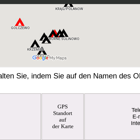
halten Sie, indem Sie auf den Namen des Ob
GPS
Tel
Standort
E-
auf
Int
der Karte