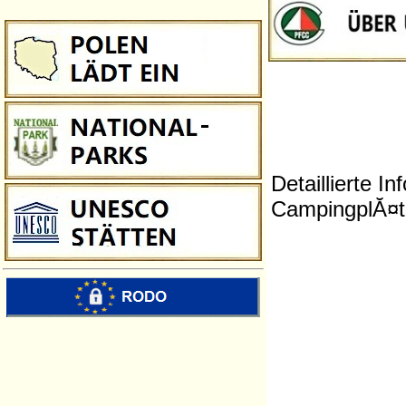
Detaillierte 
CampingplĂ¤tz