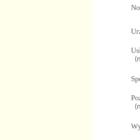
No
Ur
Us
(
Spo
Po
(
Wy