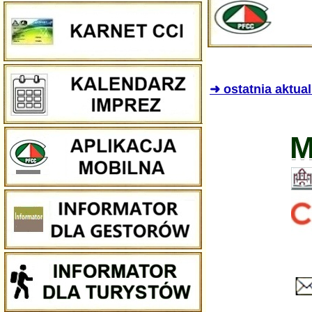
➜ ostatnia aktua
M