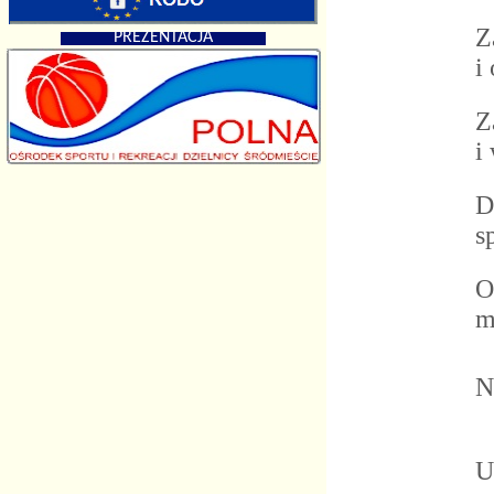
Za
PREZENTACJA
i 
Za
i 
Dl
sp
Oc
ma
No
Ur