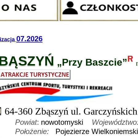
07.2026
lizacja
BĄSZYŃ
„Przy Baszcie”
64-360 Zbąszyń ul. Garczyńskich
Powiat
:
nowotomyski
Województwo
Położenie:
Pojezierze Wielkoniemsk