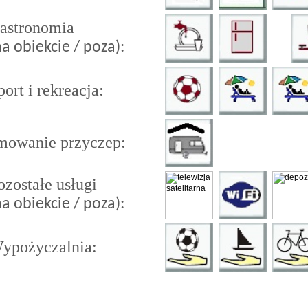
stronomia
na obiekcie / poza):
ort i rekreacja:
mowanie przyczep:
zostałe usługi
na obiekcie / poza):
pożyczalnia: