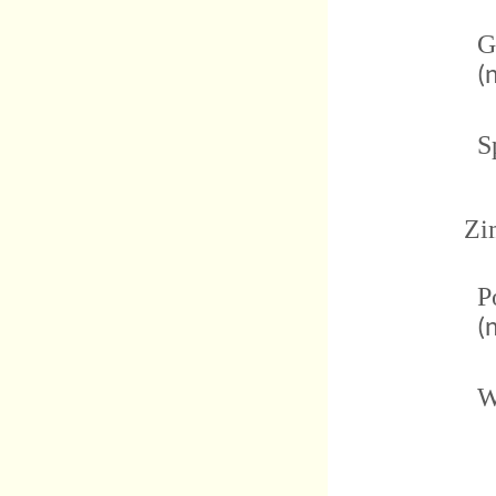
Ga
(
Sp
Zi
Po
(
Wy