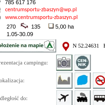
785 617 176
centrumsportu-zbaszyn@wp.pl
www.centrumsportu-zbaszyn.pl
270
135
5,00 ha
1.05-30.09
N 52.24631 
ezentacja campingu:
kalizacja:
ległość do: