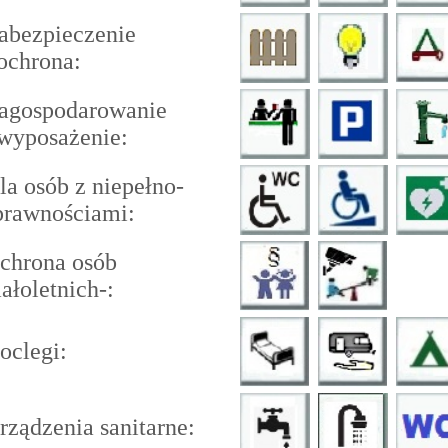
bezpieczenie
ochrona:
gospodarowanie
wyposażenie:
a osób z niepełno-
rawnościami:
hrona osób
łoletnich-:
clegi:
ządzenia sanitarne: