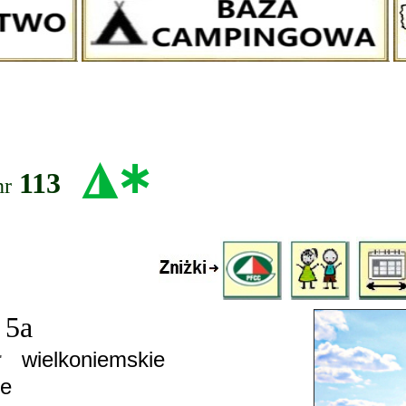
◮
∗
113
nr
 5a
:
wielkoniemskie
ie