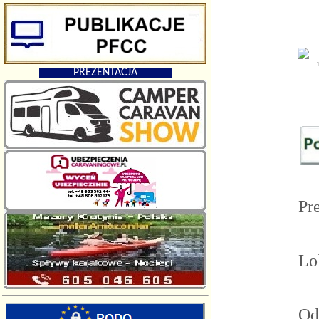
PREZENTACJA
Pr
Lo
Od