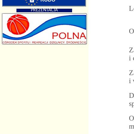
Lo
PREZENTACJA
Od
Za
i 
Za
i 
Dl
sp
Oc
ma