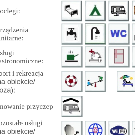
clegi:
ządzenia
nitarne:
ługi
stronomiczne:
ort i rekreacja
na obiekcie/
za):
mowanie przyczep
zostałe usługi
na obiekcie/