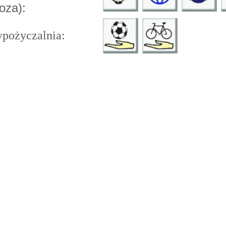
za):
pożyczalnia: