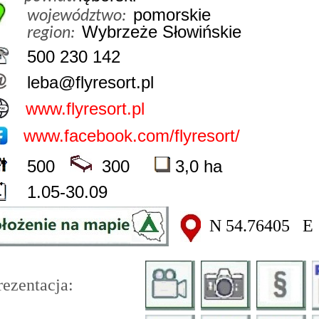
pomorskie
województwo:
Wybrzeże Słowińskie
region:
500 230 142
leba@flyresort.pl
www.flyresort.pl
www.facebook.com/flyresort/
500
300
3,0 ha
1.05-30.09
N 54.76405 E 
ezentacja: