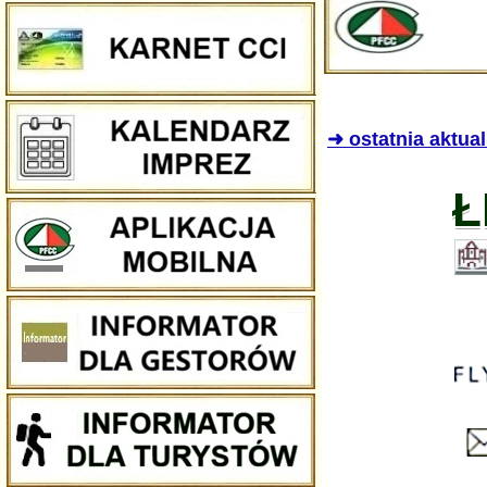
➜ ostatnia aktua
Ł