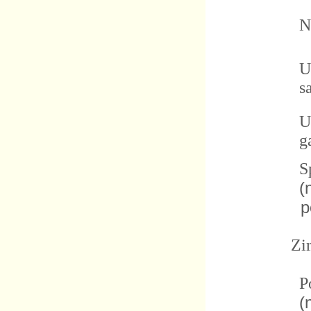
No
Ur
sa
Us
ga
Sp
(
po
Zi
Po
(