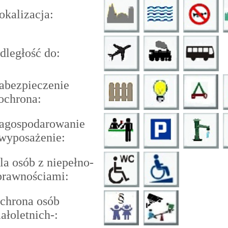
kalizacja:
ległość do:
bezpieczenie
ochrona:
gospodarowanie
wyposażenie:
a osób z niepełno-
rawnościami:
hrona osób
łoletnich-: