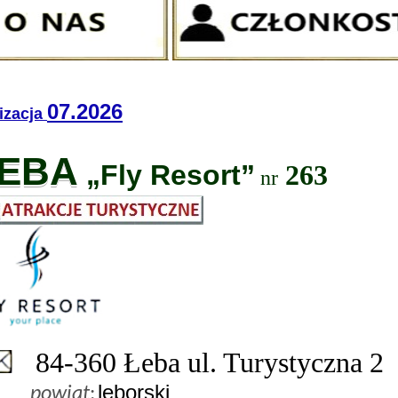
07.2026
lizacja
EBA
„Fly Resort”
263
nr
84-360 Łeba ul. Turystyczna 2
lęborski
powiat
: