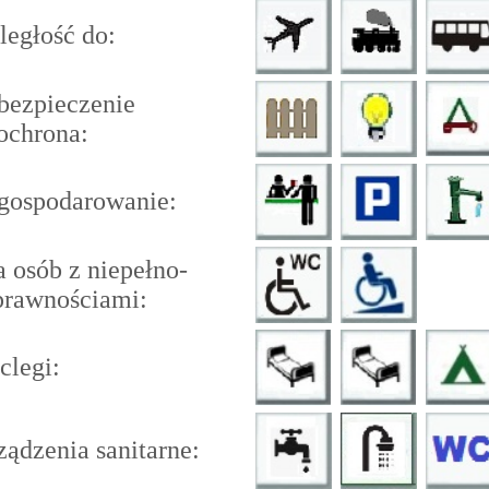
ległość do:
bezpieczenie
ochrona:
gospodarowanie:
a osób z niepełno-
rawnościami:
clegi:
ządzenia sanitarne: