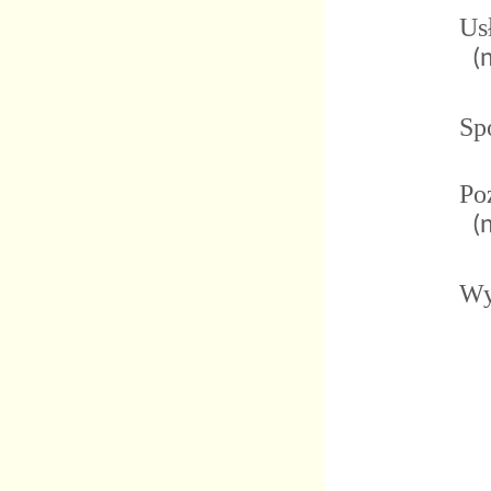
Us
(
Spo
Po
(
Wy