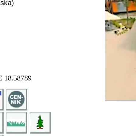
ska)
E 18.58789