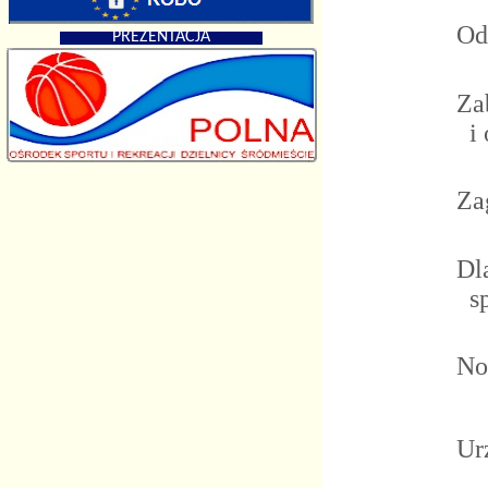
Od
PREZENTACJA
Za
i 
Za
Dl
sp
No
Ur