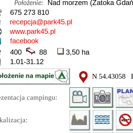
Nad morzem (Zatoka Gdań
Położenie:
675 273 810
recepcja@park45.pl
www.park45.pl
facebook
400
88
3,50 ha
1.01-31.12
N 54.43058 
ezentacja campingu:
kalizacja: