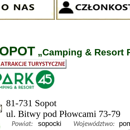
OPOT
„Camping & Resort P
81-731 Sopot
ul. Bitwy pod Płowcami 73-79
sopocki
pom
Powiat:
Województwo: