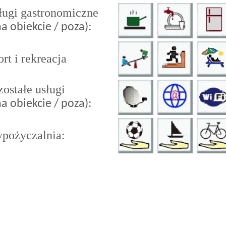
ługi gastronomiczne
na obiekcie / poza):
rt i rekreacja
zostałe usługi
na obiekcie / poza):
pożyczalnia: