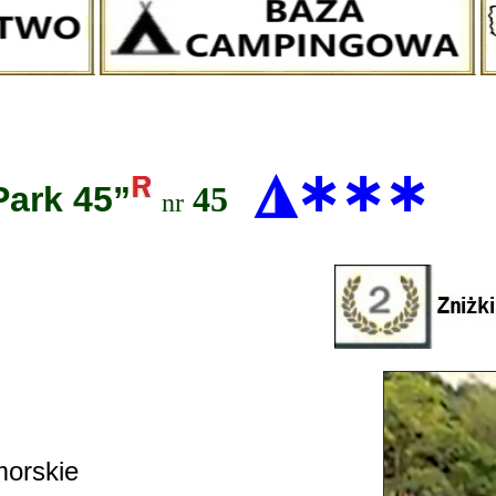
◮
∗∗∗
ark 45”
45
nr
orskie