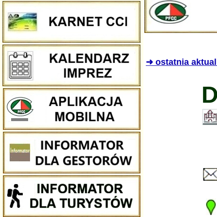
➜ ostatnia aktua
D