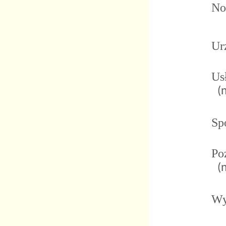
No
Ur
Us
(
Spo
Po
(
Wy